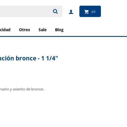
0
$
ricidad
otros
sale
blog
ción bronce - 1 1/4"
nasto y asiento de bronce.