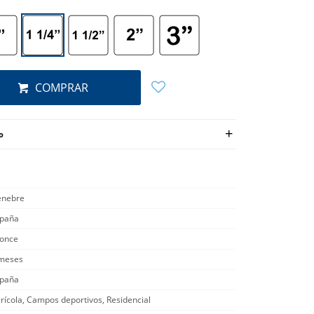
COMPRAR
o
nebre
paña
once
meses
paña
rícola, Campos deportivos, Residencial