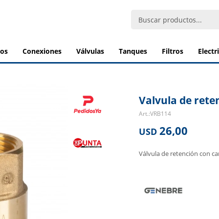
bos
conexiones
válvulas
tanques
filtros
elect
Valvula de reten
VRB114
26,00
USD
Válvula de retención con ca