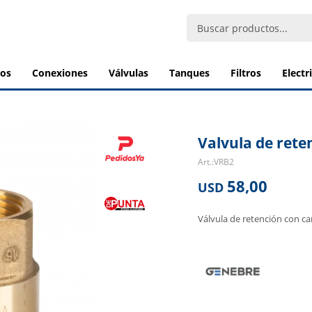
bos
conexiones
válvulas
tanques
filtros
elect
Valvula de rete
VRB2
58,00
USD
Válvula de retención con ca