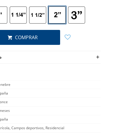
COMPRAR
o
nebre
paña
once
meses
paña
rícola, Campos deportivos, Residencial