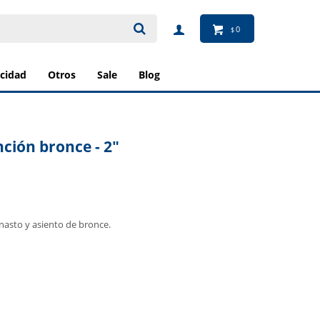
0
$
ricidad
otros
sale
blog
nción bronce - 2"
nasto y asiento de bronce.