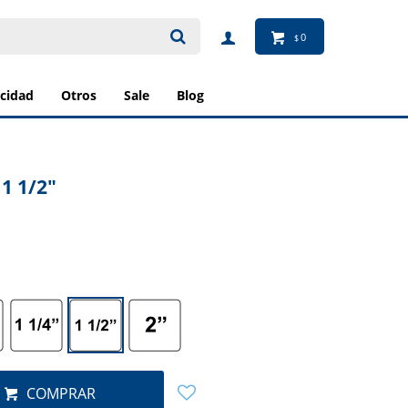
0
$
ricidad
otros
sale
blog
 1 1/2"
COMPRAR