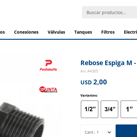
bos
conexiones
válvulas
tanques
filtros
elect
Rebose Espiga M -
44305
2,00
USD
Variantes:
1