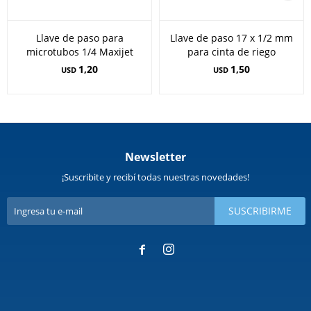
Llave de paso para
Llave de paso 17 x 1/2 mm
microtubos 1/4 Maxijet
para cinta de riego
1,20
1,50
USD
USD
Newsletter
¡Suscribite y recibí todas nuestras novedades!
SUSCRIBIRME

