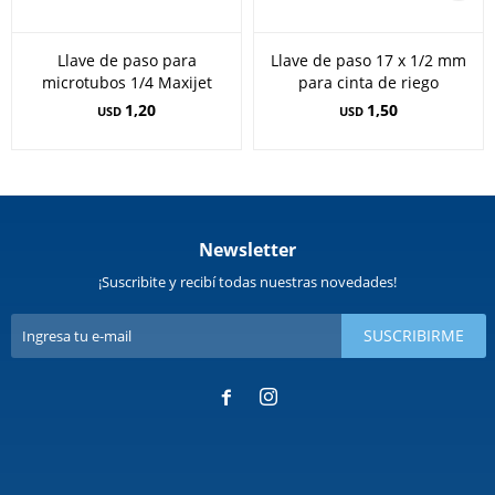
Llave de paso para
Llave de paso 17 x 1/2 mm
microtubos 1/4 Maxijet
para cinta de riego
1,20
1,50
USD
USD
Newsletter
¡Suscribite y recibí todas nuestras novedades!
SUSCRIBIRME

