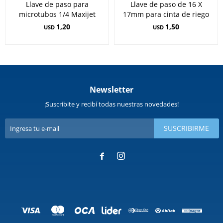
Llave de paso para
Llave de paso de 16 X
microtubos 1/4 Maxijet
17mm para cinta de riego
1,20
1,50
USD
USD
Newsletter
¡Suscribite y recibí todas nuestras novedades!
SUSCRIBIRME

