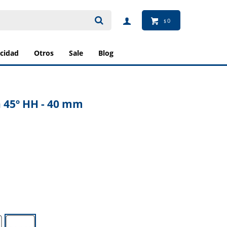
0
$
ricidad
otros
sale
blog
 45º HH - 40 mm