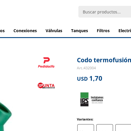
bos
conexiones
válvulas
tanques
filtros
elect
Codo termofusión
432004
1,70
USD
Variantes: