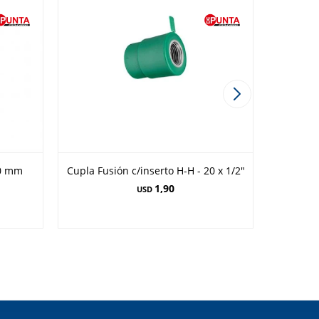
20 mm
Cupla Fusión c/inserto H-H - 20 x 1/2"
Cupla de
1,90
USD