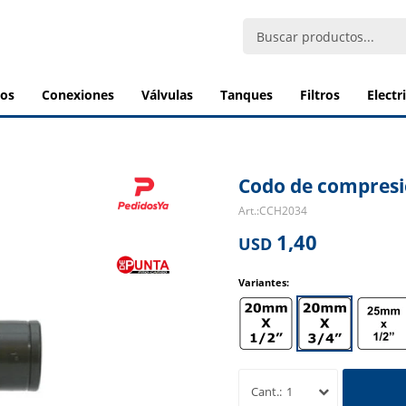
bos
conexiones
válvulas
tanques
filtros
elect
Codo de compresi
CCH2034
1,40
USD
Variantes:
1