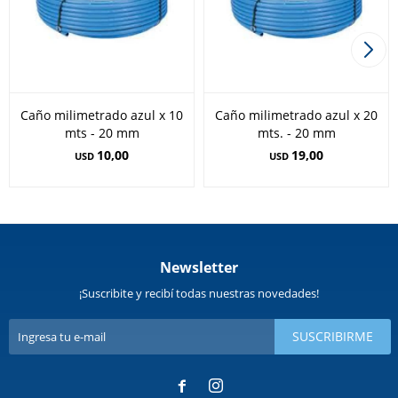
Caño milimetrado azul x 10
Caño milimetrado azul x 20
mts - 20 mm
mts. - 20 mm
10,00
19,00
USD
USD
Newsletter
¡Suscribite y recibí todas nuestras novedades!
SUSCRIBIRME

