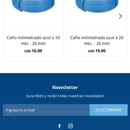
Caño milimetrado azul x 10
Caño milimetrado azul x 20
mts - 20 mm
mts. - 20 mm
10,00
19,00
USD
USD
Newsletter
¡Suscribite y recibí todas nuestras novedades!
SUSCRIBIRME

