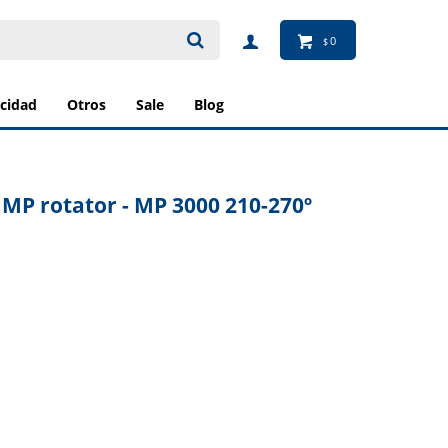
0
$
ricidad
otros
sale
blog
 MP rotator - MP 3000 210-270º