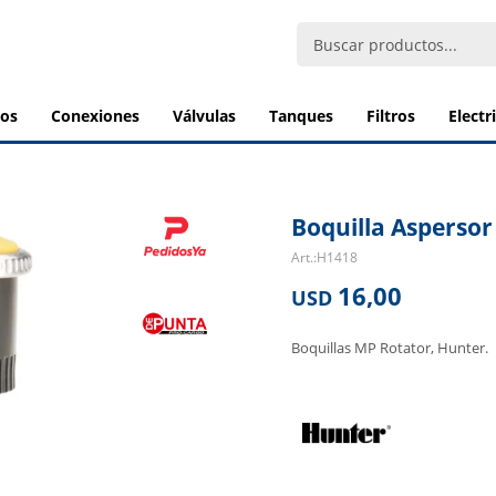
bos
conexiones
válvulas
tanques
filtros
elect
Boquilla Aspersor
H1418
16,00
USD
Boquillas MP Rotator, Hunter.