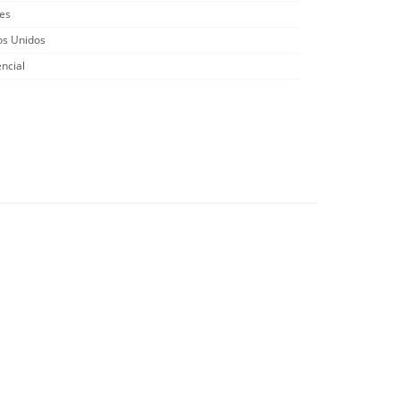
es
os Unidos
ncial