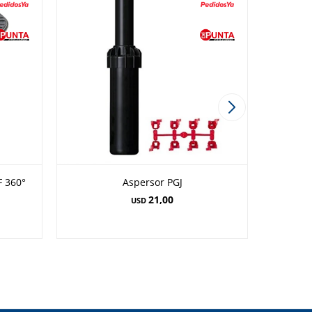
F 360°
Aspersor PGJ
Aspers
21,00
USD