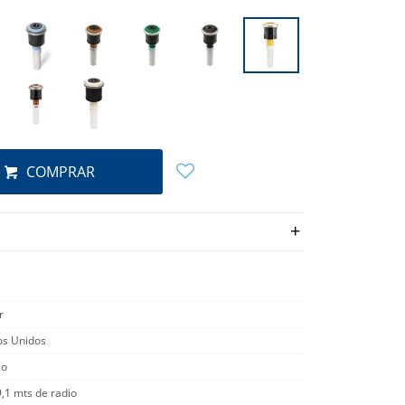
COMPRAR
r
os Unidos
co
9,1 mts de radio