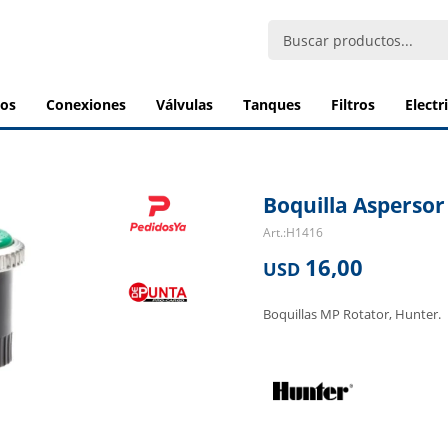
bos
conexiones
válvulas
tanques
filtros
elect
Boquilla Aspersor
H1416
16,00
USD
Boquillas MP Rotator, Hunter.