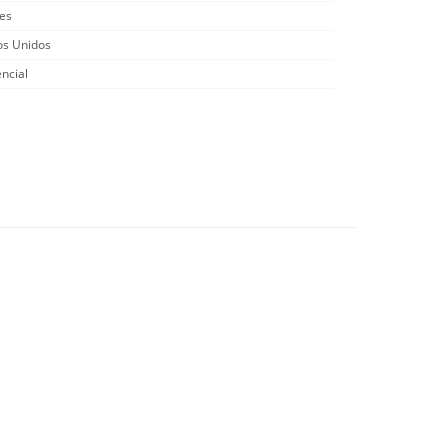
es
os Unidos
ncial