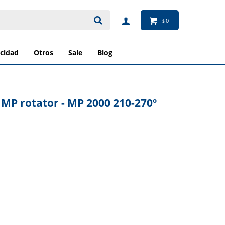
0
$
ricidad
otros
sale
blog
 MP rotator - MP 2000 210-270º