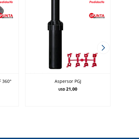
F 360°
Aspersor PGJ
Aspers
21,00
USD