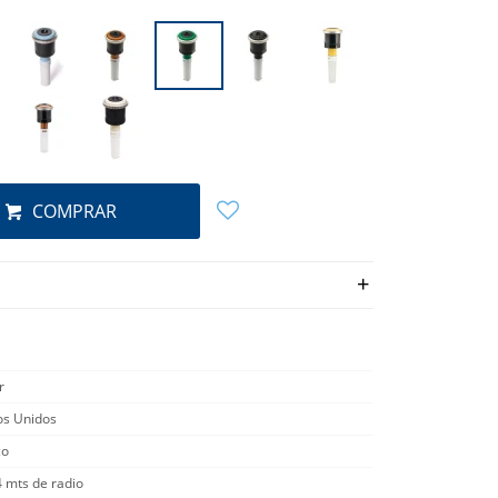
COMPRAR
r
os Unidos
co
4 mts de radio