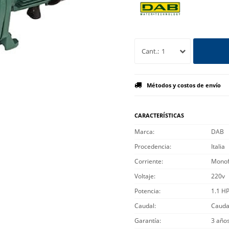
1
Métodos y costos de envío
CARACTERÍSTICAS
Marca
DAB
Procedencia
Italia
Corriente
Monof
Voltaje
220v
Potencia
1.1 H
Caudal
Cauda
Garantía
3 año