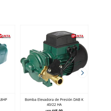
,8HP
Bomba Elevadora de Presión DAB K
Bomba A
40/22 HA
445,00
USD