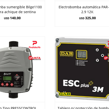
mba sumergible Bilge1100
Electrobomba automática PAR
ra achique de sentina
2.9 12V.
140,00
325,00
USD
USD
op Tipo PRESSCONTROL
Tablero p/ protección de bomb