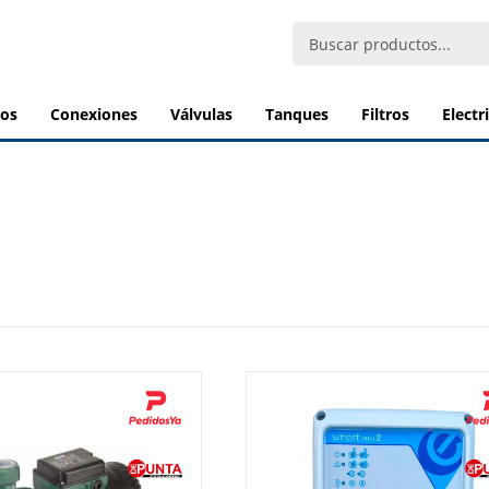
bos
conexiones
válvulas
tanques
filtros
elect