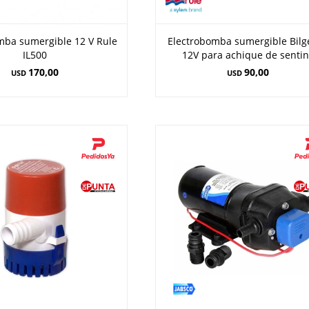
mba sumergible 12 V Rule
Electrobomba sumergible Bilg
IL500
12V para achique de senti
170,00
90,00
USD
USD