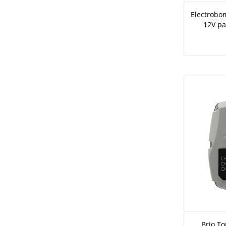
Electrobo
12V pa
Brio T