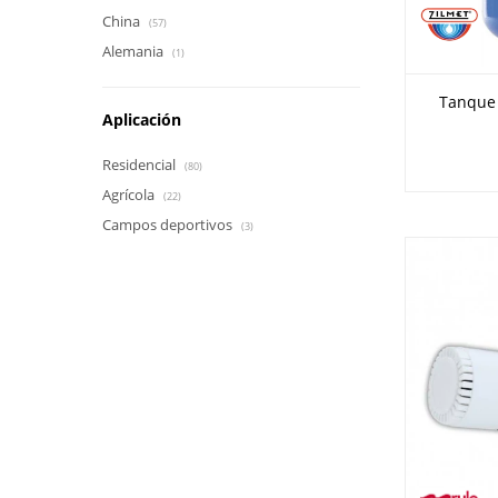
China
(57)
Alemania
(1)
Tanque 
Aplicación
Residencial
(80)
Agrícola
(22)
Campos deportivos
(3)