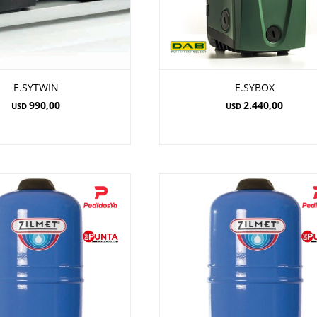
E.SYTWIN
E.SYBOX
990,00
2.440,00
USD
USD