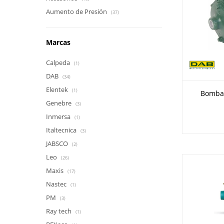
Aumento de Presión
(37)
Marcas
Calpeda
(1)
DAB
(34)
Elentek
(1)
Bomba 
Genebre
(3)
Inmersa
(1)
Italtecnica
(3)
JABSCO
(2)
Leo
(26)
Maxis
(17)
Nastec
(1)
PM
(3)
Ray tech
(1)