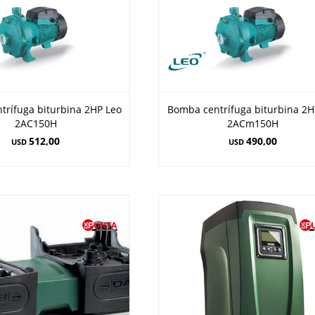
trífuga biturbina 2HP Leo
Bomba centrífuga biturbina 2H
2AC150H
2ACm150H
512,00
490,00
USD
USD