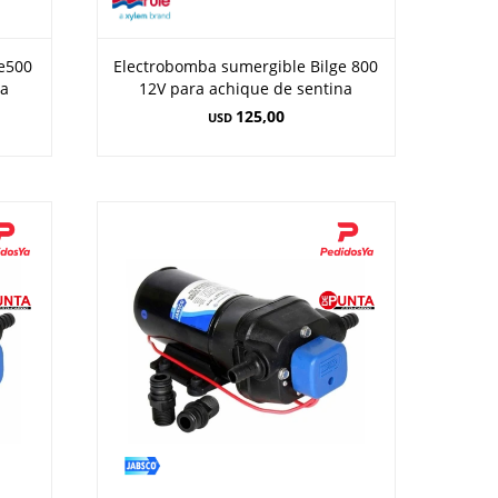
e500
Electrobomba sumergible Bilge 800
na
12V para achique de sentina
125,00
USD