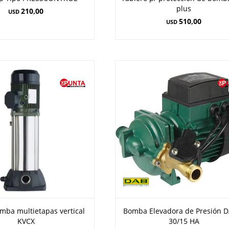
plus
210,00
USD
510,00
USD
mba multietapas vertical
Bomba Elevadora de Presión 
KVCX
30/15 HA