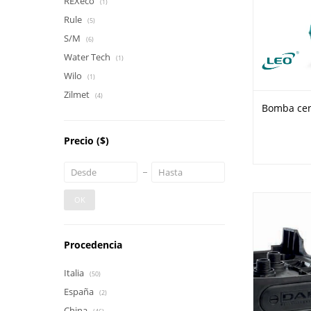
REXeco
(1)
Rule
(5)
S/M
(6)
Water Tech
(1)
Wilo
(1)
Zilmet
(4)
Bomba cen
Precio
($)
OK
Procedencia
Italia
(50)
España
(2)
China