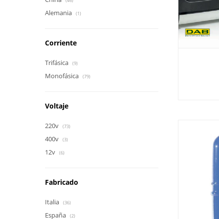
(46)
Alemania
(1)
Corriente
Trifásica
(9)
Monofásica
(79)
Voltaje
220v
(73)
400v
(3)
12v
(6)
Fabricado
Italia
(36)
España
(2)