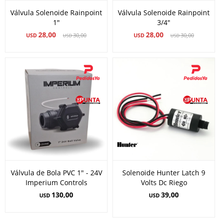
Válvula Solenoide Rainpoint
Válvula Solenoide Rainpoint
1"
3/4"
28,00
28,00
USD
30,00
USD
30,00
USD
USD
Válvula de Bola PVC 1" - 24V
Solenoide Hunter Latch 9
Imperium Controls
Volts Dc Riego
130,00
39,00
USD
USD