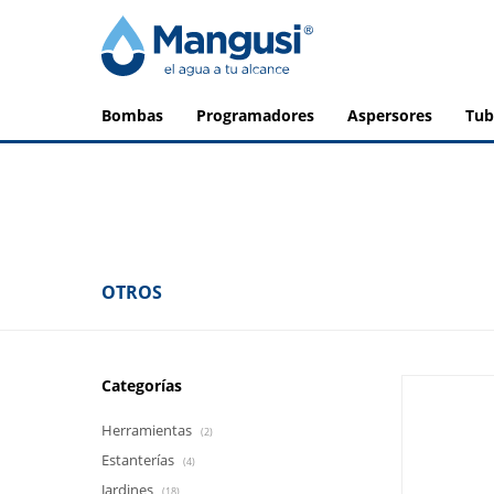
bombas
programadores
aspersores
tu
OTROS
Categorías
Herramientas
(2)
Estanterías
(4)
Jardines
(18)