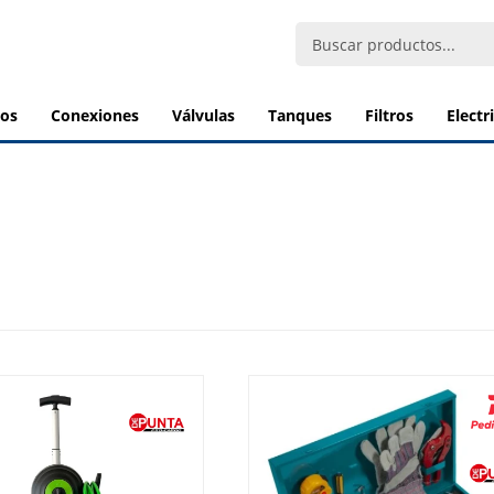
bos
conexiones
válvulas
tanques
filtros
elect