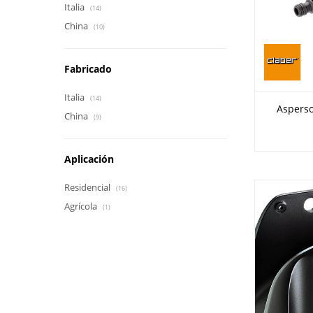
Italia
(14)
China
(10)
Fabricado
Italia
(14)
Aspersor
China
(9)
Aplicación
Residencial
(16)
Agrícola
(1)