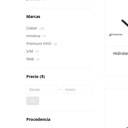
Marcas
Claber
(14)
Inmersa
(1)
Premium HXXI
(2)
S/M
(7)
Hidrol
Web
(1)
Precio
($)
OK
Procedencia