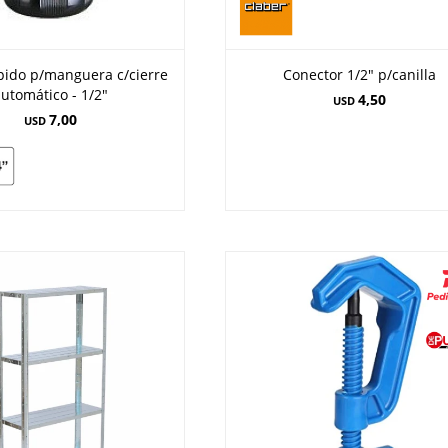
pido p/manguera c/cierre
Conector 1/2" p/canilla
utomático - 1/2"
4,50
USD
7,00
USD