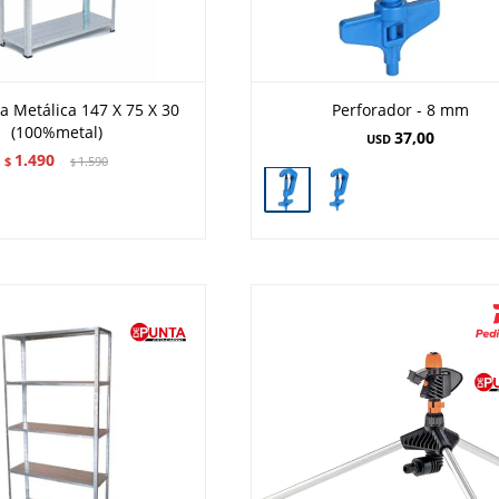
ía Metálica 147 X 75 X 30
Perforador - 8 mm
(100%metal)
37,00
USD
1.490
$
1.590
$