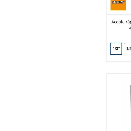
Acople rá
a