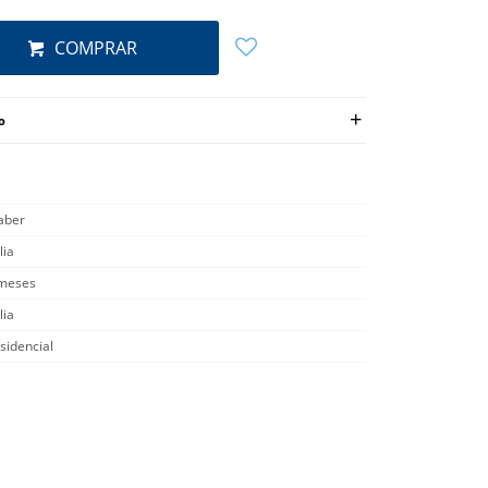
COMPRAR
o
aber
lia
meses
lia
sidencial