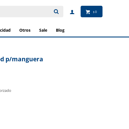
0
$
ricidad
otros
sale
blog
ed p/manguera
orzado