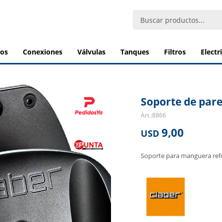
bos
conexiones
válvulas
tanques
filtros
elect
Soporte de par
8866
9,00
USD
Soporte para manguera ref