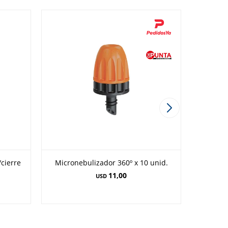
cierre
Micronebulizador 360º x 10 unid.
Pistola 
11,00
USD