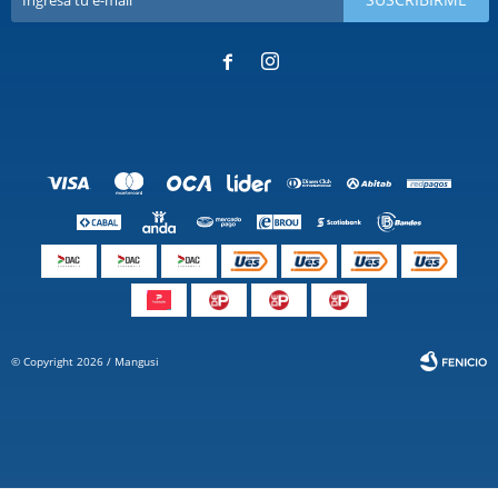


© Copyright 2026 / Mangusi