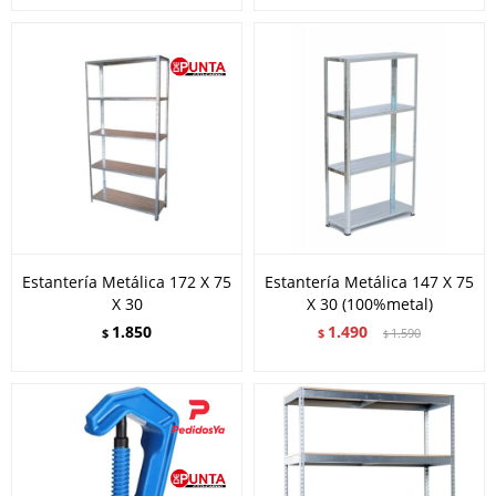
Estantería Metálica 172 X 75
Estantería Metálica 147 X 75
X 30
X 30 (100%metal)
1.850
1.490
$
$
1.590
$