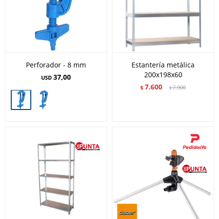
Perforador - 8 mm
Estantería metálica
200x198x60
37,00
USD
7.600
$
7.900
$