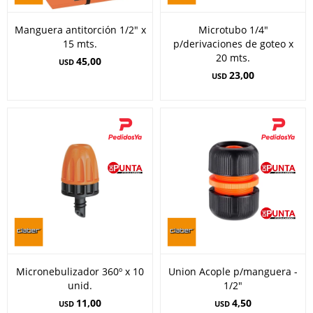
Manguera antitorción 1/2" x
Microtubo 1/4"
15 mts.
p/derivaciones de goteo x
20 mts.
45,00
USD
23,00
USD
Micronebulizador 360º x 10
Union Acople p/manguera -
unid.
1/2"
11,00
4,50
USD
USD