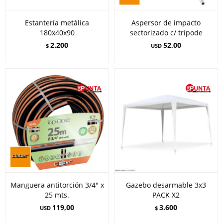
Estantería metálica
Aspersor de impacto
180x40x90
sectorizado c/ trípode
2.200
52,00
$
USD
Manguera antitorción 3/4" x
Gazebo desarmable 3x3
25 mts.
PACK X2
119,00
3.600
USD
$