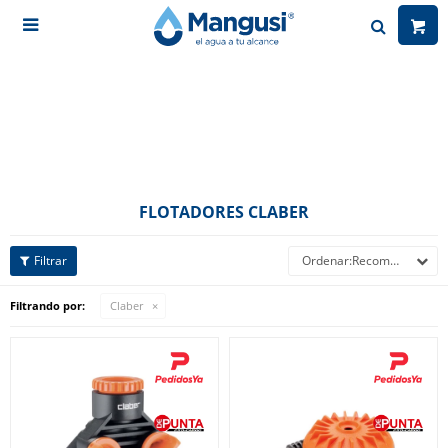

FLOTADORES CLABER
Recomendados
Filtrando por:
Claber