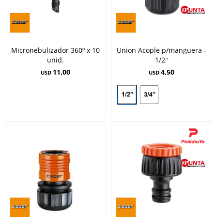
Micronebulizador 360º x 10
Union Acople p/manguera -
unid.
1/2"
11,00
4,50
USD
USD