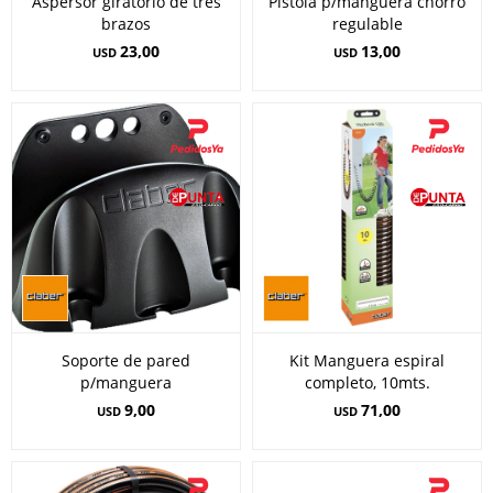
Aspersor giratorio de tres
Pistola p/manguera chorro
brazos
regulable
23,00
13,00
USD
USD
Soporte de pared
Kit Manguera espiral
p/manguera
completo, 10mts.
9,00
71,00
USD
USD