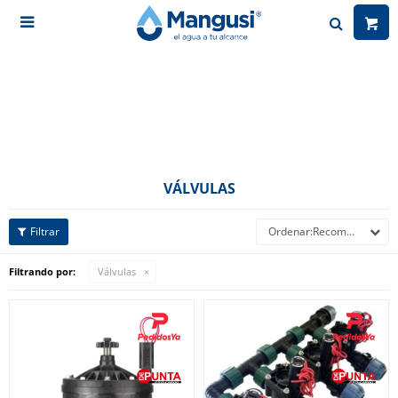

VÁLVULAS
Recomendados
Filtrando por:
Válvulas