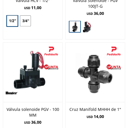
Valvula HCV - 1/2"
Válvula Solenoide - PGV
100JT-G
11,00
USD
36,00
USD
Válvula solenoide PGV - 100
Cruz Manifold MHHH de 1"
MM
14,00
USD
36,00
USD