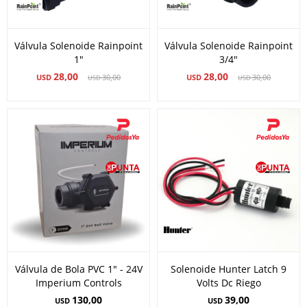
Válvula Solenoide Rainpoint
Válvula Solenoide Rainpoint
1"
3/4"
28,00
28,00
USD
30,00
USD
30,00
USD
USD
Válvula de Bola PVC 1" - 24V
Solenoide Hunter Latch 9
Imperium Controls
Volts Dc Riego
130,00
39,00
USD
USD