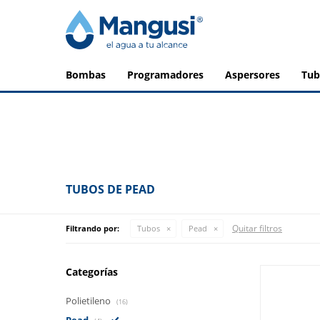
bombas
programadores
aspersores
tu
TUBOS DE PEAD
Quitar filtros
Filtrando por:
Tubos
Pead
Categorías
Polietileno
(16)