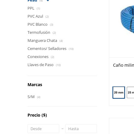
Pead
(4)
PPL
(1)
PVC Azul
(2)
PVC Blanco
(3)
Termofusión
(2)
Manguera Chata
(4)
Cementos/ Selladores
(10)
Conexiones
(2)
Llaves de Paso
Caño milim
(10)
Marcas
S/M
(4)
Precio
($)