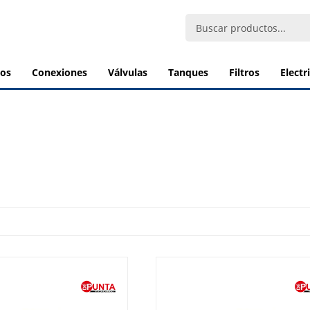
bos
conexiones
válvulas
tanques
filtros
elect