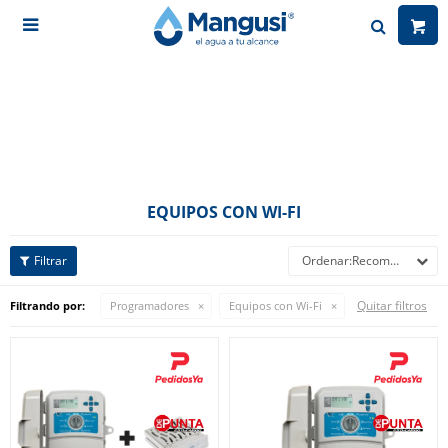

EQUIPOS CON WI-FI
Recomendados
Quitar filtros
Filtrando por:
Programadores
Equipos con Wi-Fi