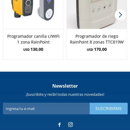
Programador canilla c/WIFI
Programador de riego
1 zona RainPoint
RainPoint 8 zonas TTC819W
130,00
170,00
USD
USD
Newsletter
¡Suscribite y recibí todas nuestras novedades!
SUSCRIBIRME

