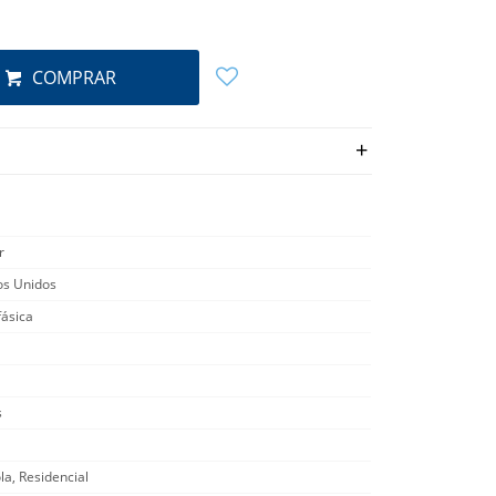
COMPRAR
r
os Unidos
ásica
s
la, Residencial