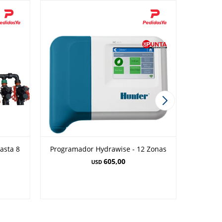
asta 8
Programador Hydrawise - 12 Zonas
Program
Wan
605,00
USD