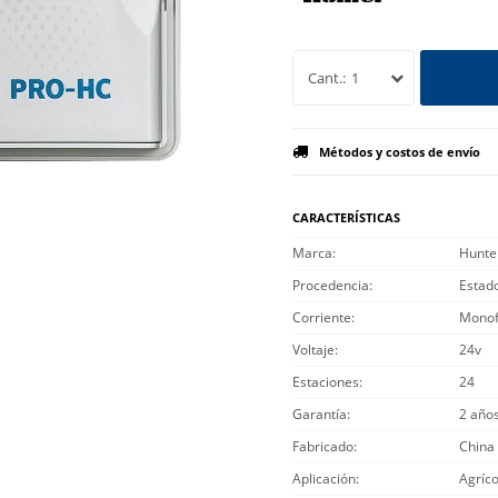
1
Métodos y costos de envío
CARACTERÍSTICAS
Marca
Hunte
Procedencia
Estad
Corriente
Monof
Voltaje
24v
Estaciones
24
Garantía
2 año
Fabricado
China
Aplicación
Agríco