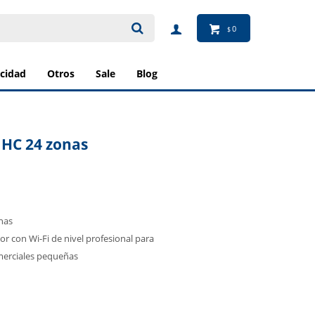
0
$
ricidad
otros
sale
blog
HC 24 zonas
nas
r con Wi-Fi de nivel profesional para
omerciales pequeñas