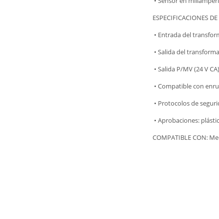
• Sensor en miliamperi
ESPECIFICACIONES D
• Entrada del transfor
• Salida del transformad
• Salida P/MV (24 V CA)
• Compatible con enrut
• Protocolos de segur
• Aprobaciones: plástic
COMPATIBLE CON: Medido