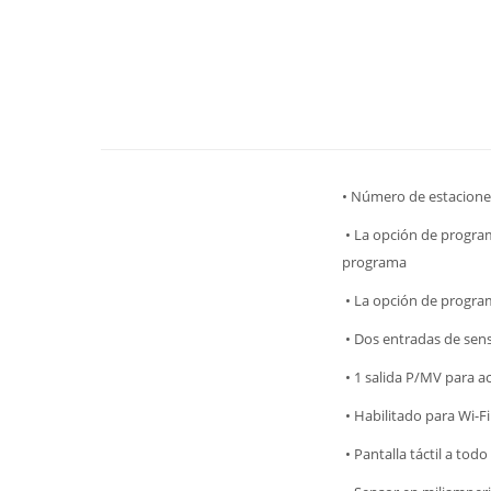
• Número de estaciones
• La opción de progra
programa
• La opción de progra
• Dos entradas de sens
• 1 salida P/MV para ac
• Habilitado para Wi-F
• Pantalla táctil a tod