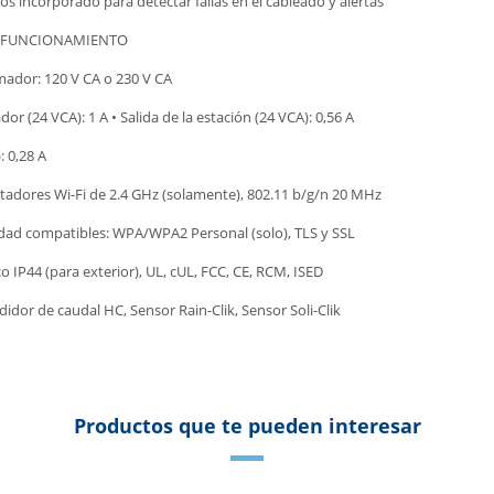
os incorporado para detectar fallas en el cableado y alertas
E FUNCIONAMIENTO
mador: 120 V CA o 230 V CA
or (24 VCA): 1 A • Salida de la estación (24 VCA): 0,56 A
: 0,28 A
adores Wi-Fi de 2.4 GHz (solamente), 802.11 b/g/n 20 MHz
idad compatibles: WPA/WPA2 Personal (solo), TLS y SSL
o IP44 (para exterior), UL, cUL, FCC, CE, RCM, ISED
r de caudal HC, Sensor Rain-Clik, Sensor Soli-Clik
Productos que te pueden interesar