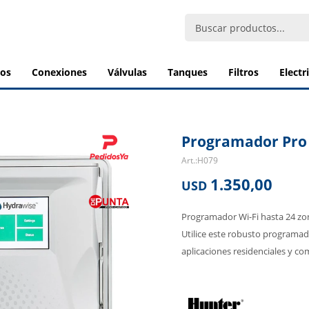
bos
conexiones
válvulas
tanques
filtros
elect
Programador Pro 
H079
1.350,00
USD
Programador Wi-Fi hasta 24 zo
Utilice este robusto programado
aplicaciones residenciales y c