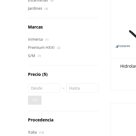
Estanterías
(4)
Jardines
(4)
Marcas
Inmersa
(1)
Premium HXXI
(2)
S/M
(7)
Hidrol
Precio
($)
OK
Procedencia
Italia
(14)