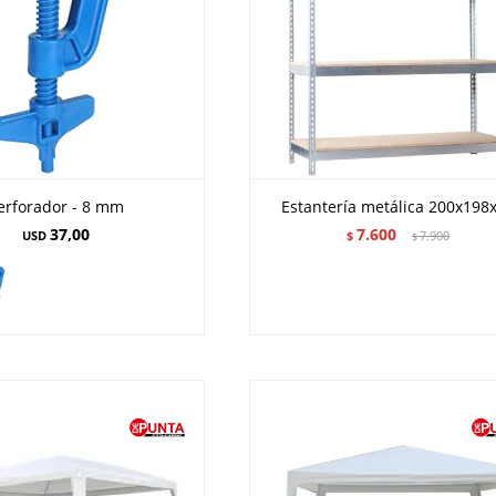
erforador - 8 mm
Estantería metálica 200x198
37,00
7.600
USD
$
7.900
$