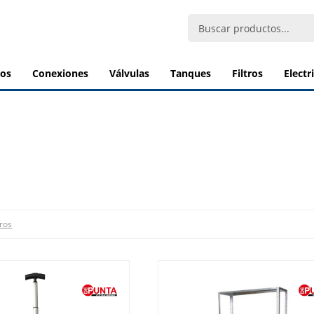
bos
conexiones
válvulas
tanques
filtros
elect
tros