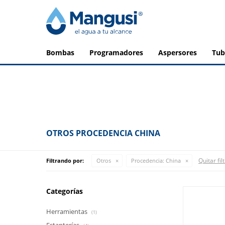
bombas
programadores
aspersores
tu
OTROS PROCEDENCIA CHINA
Quitar fil
Filtrando por:
Otros
Procedencia:
China
Categorías
Herramientas
(1)