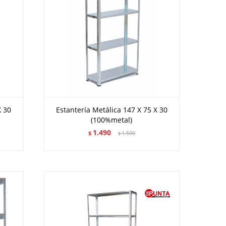
X 30
Estantería Metálica 147 X 75 X 30
(100%metal)
1.490
$
1.590
$