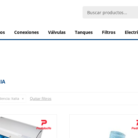
bos
conexiones
válvulas
tanques
filtros
elect
IA
Quitar filtros
dencia:
Italia