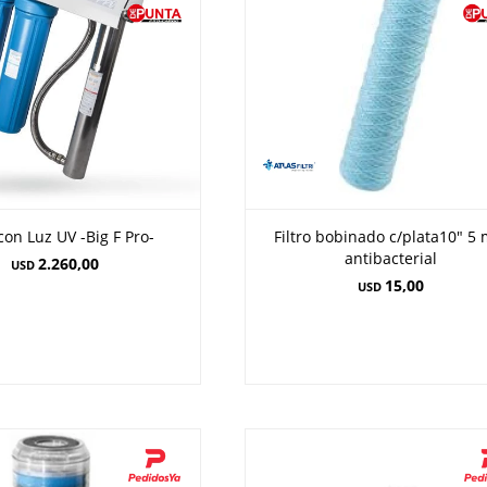
 con Luz UV -Big F Pro-
Filtro bobinado c/plata10" 5 
antibacterial
2.260,00
USD
15,00
USD