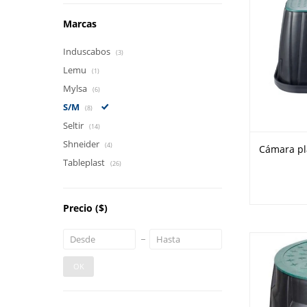
Marcas
Induscabos
(3)
Lemu
(1)
Mylsa
(6)
S/M
(8)
Seltir
(14)
Shneider
(4)
Cámara pl
Tableplast
(26)
Precio
($)
OK