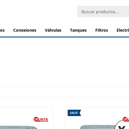
bos
conexiones
válvulas
tanques
filtros
elect