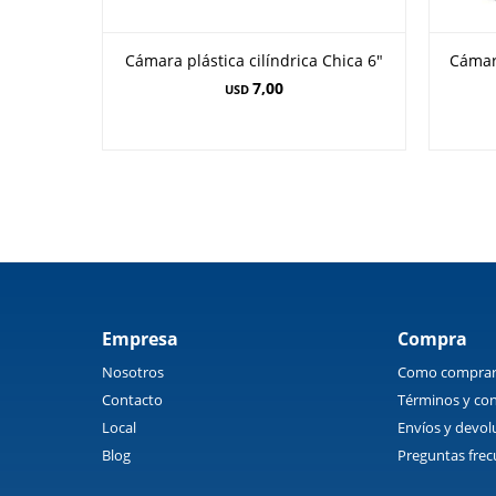
Cámara plástica cilíndrica Chica 6"
Cámara
7,00
USD
Empresa
Compra
Nosotros
Como compra
Contacto
Términos y con
Local
Envíos y devol
Blog
Preguntas frec