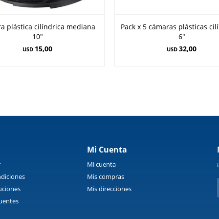
 plástica cilíndrica mediana
Pack x 5 cámaras plásticas cil
10"
6"
15,00
32,00
USD
USD
Mi Cuenta
r
Mi cuenta
diciones
Mis compras
uciones
Mis direcciones
uentes