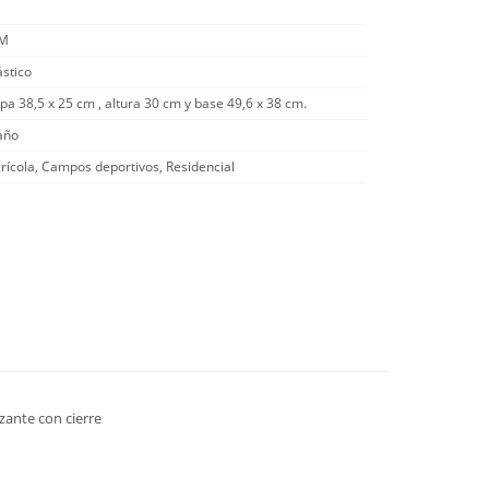
/M
ástico
pa 38,5 x 25 cm , altura 30 cm y base 49,6 x 38 cm.
año
rícola, Campos deportivos, Residencial
zante con cierre