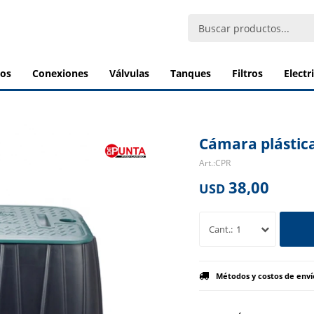
bos
conexiones
válvulas
tanques
filtros
elect
Cámara plástica
CPR
38,00
USD
1
Métodos y costos de enví