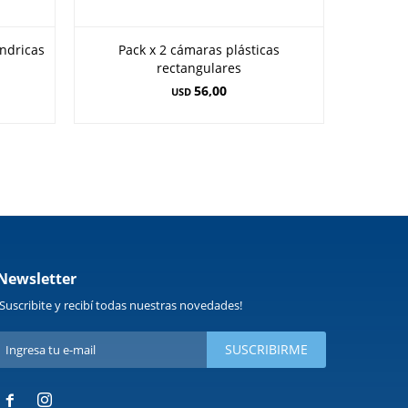
índricas
Pack x 2 cámaras plásticas
Cámara 
rectangulares
56,00
USD
Newsletter
¡Suscribite y recibí todas nuestras novedades!
SUSCRIBIRME

