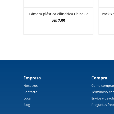
Cámara plástica cilíndrica Chica 6"
Pack x 
7,00
USD
Empresa
Compra
Nosotros
Como compra
Contacto
Términos y con
Local
Envíos y devol
Blog
Preguntas frec