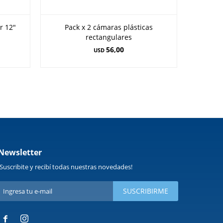
r 12"
Pack x 2 cámaras plásticas
Cámara 
rectangulares
56,00
USD
Newsletter
¡Suscribite y recibí todas nuestras novedades!
SUSCRIBIRME

