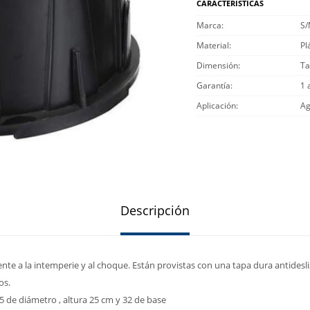
CARACTERÍSTICAS
Marca
S
Material
Pl
Dimensión
Ta
Garantía
1 
Aplicación
Ag
Descripción
ente a la intemperie y al choque. Están provistas con una tapa dura antidesl
os.
5 de diámetro , altura 25 cm y 32 de base