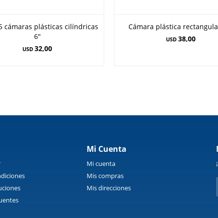
5 cámaras plásticas cilíndricas
Cámara plástica rectangula
6"
38,00
USD
32,00
USD
Mi Cuenta
r
Mi cuenta
diciones
Mis compras
uciones
Mis direcciones
uentes