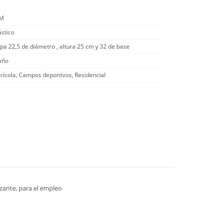
/M
ástico
pa 22,5 de diámetro , altura 25 cm y 32 de base
año
rícola, Campos deportivos, Residencial
izante, para el empleo