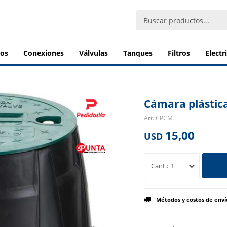
bos
conexiones
válvulas
tanques
filtros
elect
Cámara plástica
CPCM
15,00
USD
1
Métodos y costos de enví