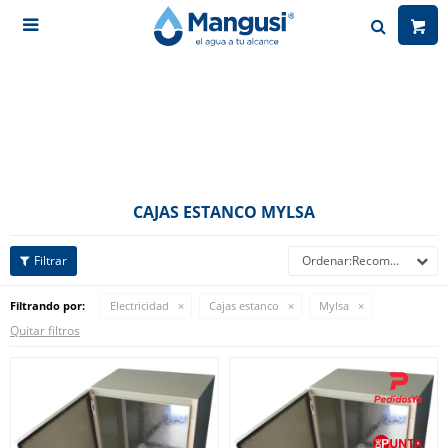

CAJAS ESTANCO MYLSA
Recomendados
Filtrando por:
Electricidad
Cajas estanco
Mylsa
Quitar filtros