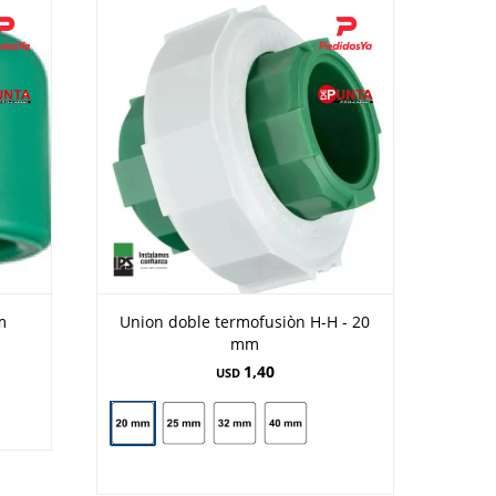
m
Union doble termofusiòn H-H - 20
mm
1,40
USD