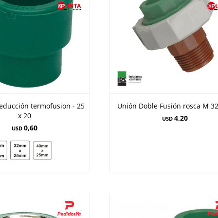
educción termofusion - 25
Unión Doble Fusión rosca M 
x 20
4,20
USD
0,60
USD