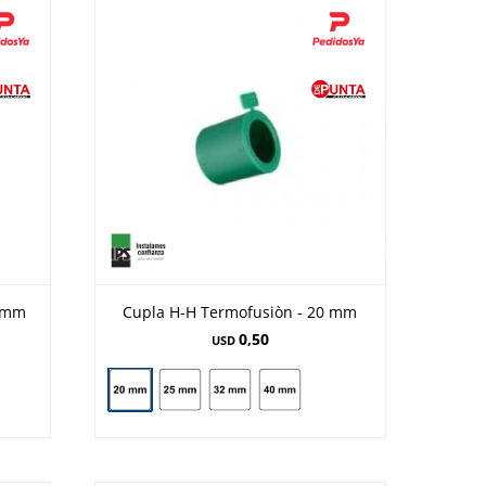
20mm
Cupla H-H Termofusiòn - 20 mm
0,50
USD