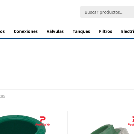
bos
conexiones
válvulas
tanques
filtros
elect
tros