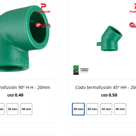
mofusión 90º H-H - 20mm
Codo termofusión 45º HH - 
0,40
0,50
USD
USD