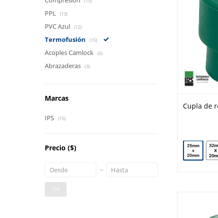
Compresión
(15)
PPL
(13)
PVC Azul
(12)
Termofusión
(15)
Acoples Camlock
(6)
Abrazaderas
(3)
Marcas
Cupla de r
IPS
(15)
Precio
($)
OK