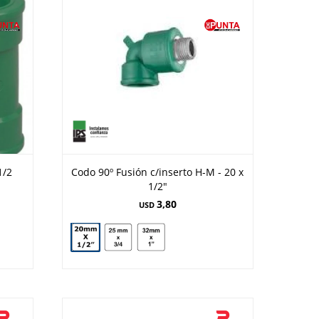
1/2
Codo 90º Fusión c/inserto H-M - 20 x
1/2"
3,80
USD