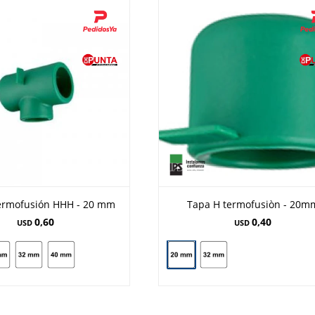
ermofusión HHH - 20 mm
Tapa H termofusiòn - 20m
0,60
0,40
USD
USD