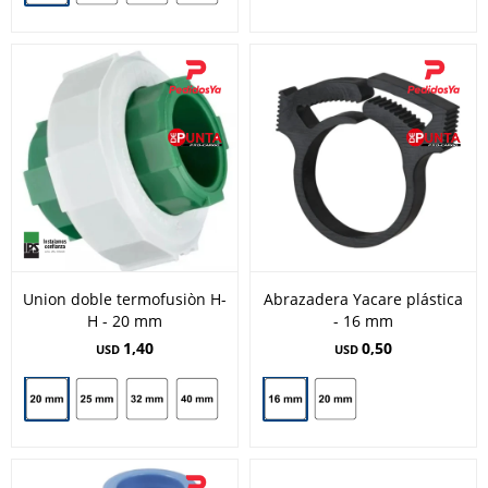
Union doble termofusiòn H-
Abrazadera Yacare plástica
H - 20 mm
- 16 mm
1,40
0,50
USD
USD