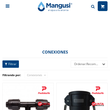

CONEXIONES
Recomendados
Filtrando por:
Conexiones