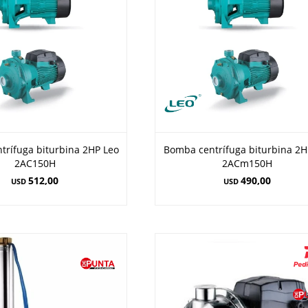
trífuga biturbina 2HP Leo
Bomba centrífuga biturbina 2H
2AC150H
2ACm150H
512,00
490,00
USD
USD