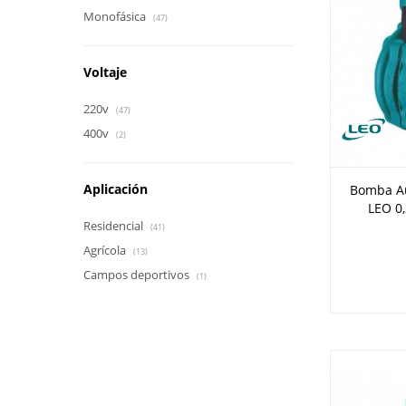
Monofásica
(47)
Voltaje
220v
(47)
400v
(2)
Aplicación
Bomba Au
LEO 0
Residencial
(41)
Agrícola
(13)
Campos deportivos
(1)