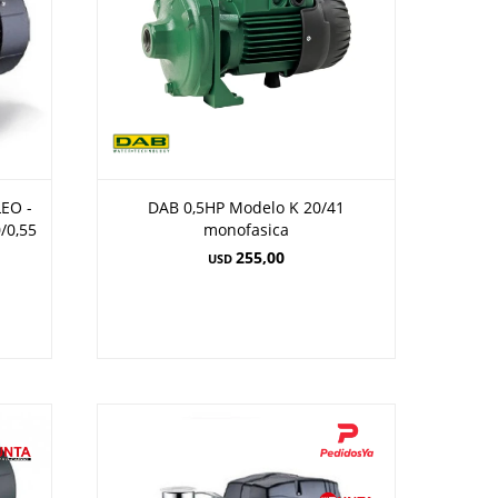
LEO -
DAB 0,5HP Modelo K 20/41
/0,55
monofasica
255,00
USD