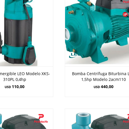
ergible LEO Modelo XKS-
Bomba Centrífuga Biturbina 
310PL 0,4hp
1,5hp Modelo 2acm110
110,00
440,00
USD
USD