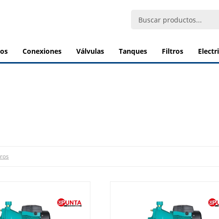
bos
conexiones
válvulas
tanques
filtros
elect
tros