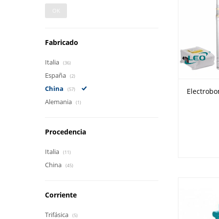
OK
Fabricado
Italia
(36)
España
(2)
China
(57)
Electrobo
Alemania
(1)
Procedencia
Italia
(11)
China
(45)
Corriente
Trifásica
(5)