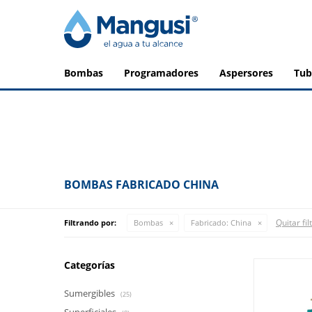
bombas
programadores
aspersores
tu
BOMBAS FABRICADO CHINA
Quitar fil
Filtrando por:
Bombas
Fabricado:
China
Categorías
Sumergibles
(25)