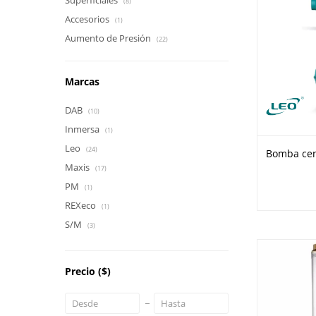
Superficiales
(8)
Accesorios
(1)
Aumento de Presión
(22)
Marcas
DAB
(10)
Inmersa
(1)
Leo
(24)
Bomba cen
Maxis
(17)
PM
(1)
REXeco
(1)
S/M
(3)
Precio
($)