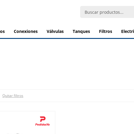
bos
conexiones
válvulas
tanques
filtros
elect
Quitar filtros