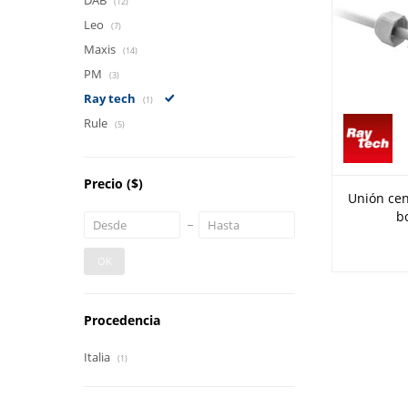
DAB
(12)
Leo
(7)
Maxis
(14)
PM
(3)
Ray tech
(1)
Rule
(5)
Precio
($)
Unión cen
b
OK
Procedencia
Italia
(1)