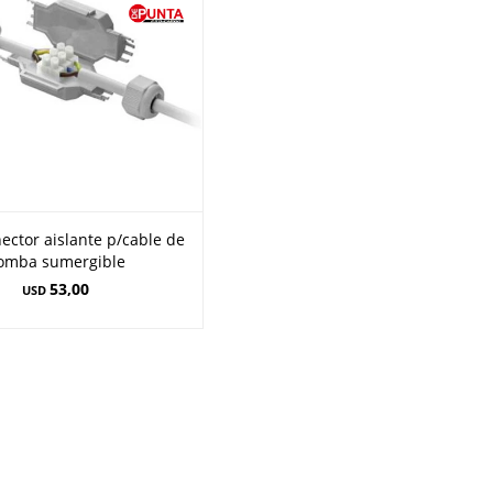
ector aislante p/cable de
omba sumergible
53,00
USD