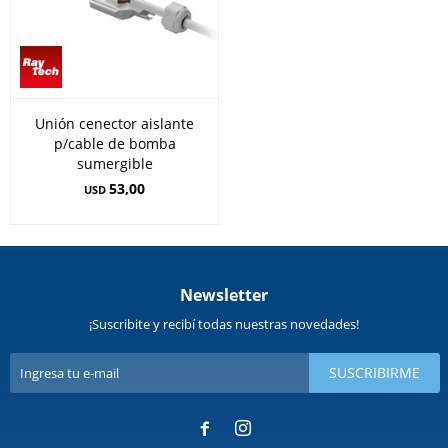
Unión cenector aislante
p/cable de bomba
sumergible
53,00
USD
Newsletter
¡Suscribite y recibí todas nuestras novedades!
SUSCRIBIRME

