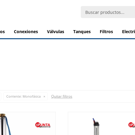
bos
conexiones
válvulas
tanques
filtros
elect
Quitar filtros
Corriente:
Monofásica