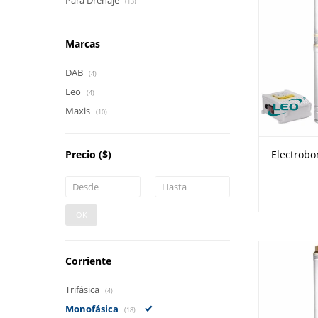
Para Drenaje
(13)
Marcas
DAB
(4)
Leo
(4)
Maxis
(10)
Precio
($)
Electrobo
OK
Corriente
Trifásica
(4)
Monofásica
(18)