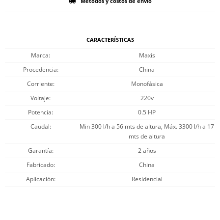
Métodos y costos de envío
CARACTERÍSTICAS
Marca
Maxis
Procedencia
China
Corriente
Monofásica
Voltaje
220v
Potencia
0.5 HP
Caudal
Min 300 l/h a 56 mts de altura, Máx. 3300 l/h a 17
mts de altura
Garantía
2 años
Fabricado
China
Aplicación
Residencial