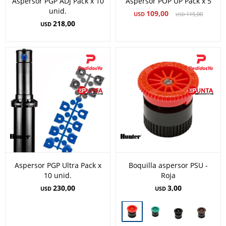
Aspersor PGP ADJ Pack x 10
Aspersor POP UP Pack x 5
unid.
109,00
USD
115,00
USD
218,00
USD
Aspersor PGP Ultra Pack x
Boquilla aspersor PSU -
10 unid.
Roja
230,00
3,00
USD
USD