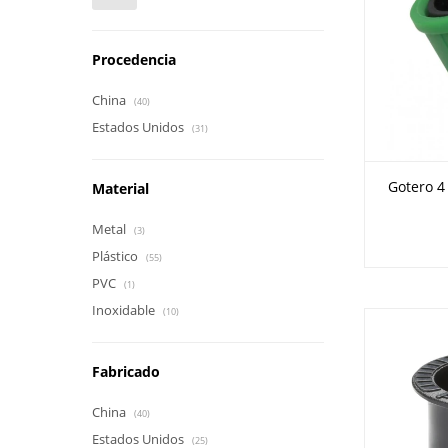
Procedencia
China
(40)
Estados Unidos
(31)
Gotero 4
Material
Metal
(3)
Plástico
(55)
PVC
(1)
Inoxidable
(10)
Fabricado
China
(40)
Estados Unidos
(25)