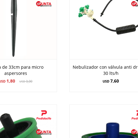
a de 33cm para micro
Nebulizador con válvula anti d
aspersores
30 lts/h
1,80
7,60
USD
3,00
USD
USD