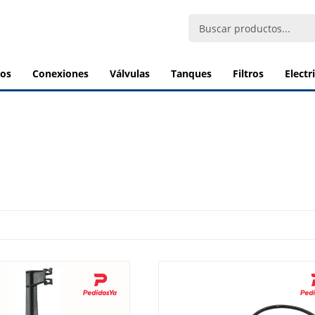
bos
conexiones
válvulas
tanques
filtros
elect