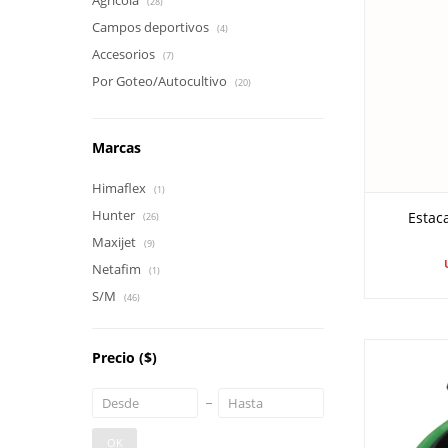
Agrícola
(28)
Campos deportivos
(4)
Accesorios
(7)
Por Goteo/Autocultivo
(20)
Marcas
Himaflex
(1)
Hunter
Estac
(26)
Maxijet
(9)
Netafim
(1)
S/M
(46)
Precio
($)
OK