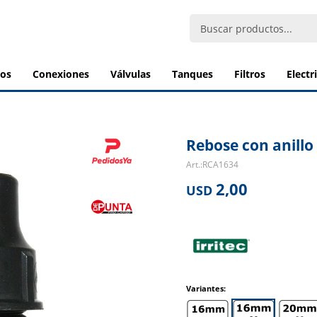
bos
conexiones
válvulas
tanques
filtros
elect
Rebose con anillo
RCA1634
2,00
USD
Variantes: