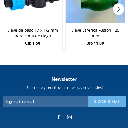
Llave de paso 17 x 1/2 mm
Llave Esférica Fusión - 25
para cinta de riego
mm
1,50
11,00
USD
USD
Newsletter
¡Suscribite y recibí todas nuestras novedades!
SUSCRIBIRME

