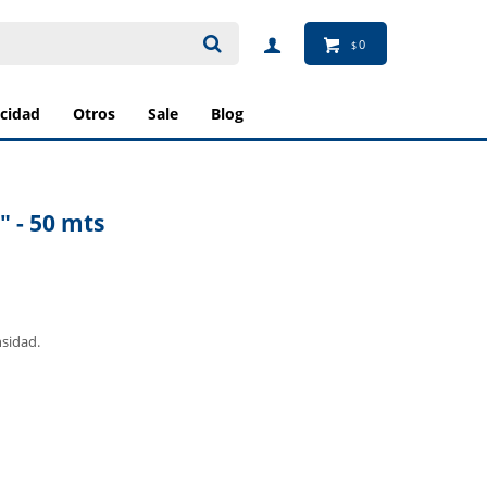
0
$
ricidad
otros
sale
blog
" - 50 mts
nsidad.