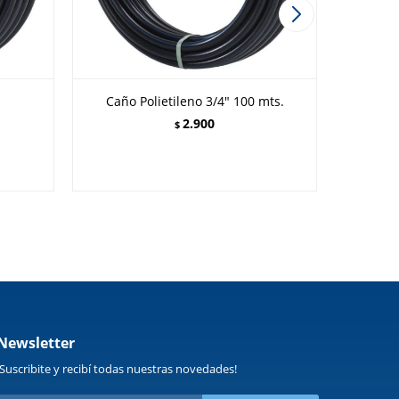
Caño Polietileno 3/4" 100 mts.
Microtubo
6 mm x
2.900
$
Newsletter
¡Suscribite y recibí todas nuestras novedades!