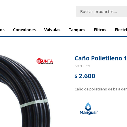
bos
conexiones
válvulas
tanques
filtros
elect
Caño Polietileno 1
CP350
2.600
$
Caño de polietileno de baja de