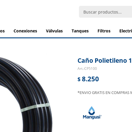
bos
conexiones
válvulas
tanques
filtros
elect
Caño Polietileno 1
CP5100
8.250
$
*ENVIO GRATIS EN COMPRAS M