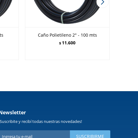
ts
Caño Polietileno 2" - 100 mts
C
11.600
$
Newsletter
¡Suscribite y recibí todas nuestras novedades!
SUSCRIBIRME