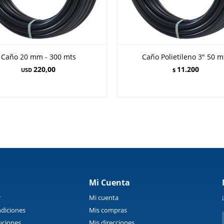
Caño 20 mm - 300 mts
Caño Polietileno 3" 50 m
220,00
11.200
USD
$
Mi Cuenta
r
Mi cuenta
diciones
Mis compras
uciones
Mis direcciones