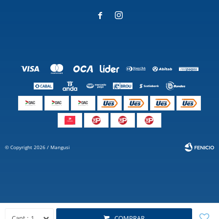


© Copyright 2026 / Mangusi
Fenicio
1
COMPRAR