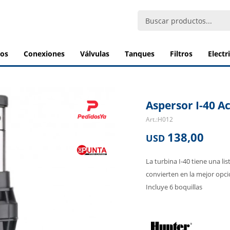
bos
conexiones
válvulas
tanques
filtros
elect
Aspersor I-40 A
H012
138,00
USD
La turbina I-40 tiene una li
convierten en la mejor opc
Incluye 6 boquillas