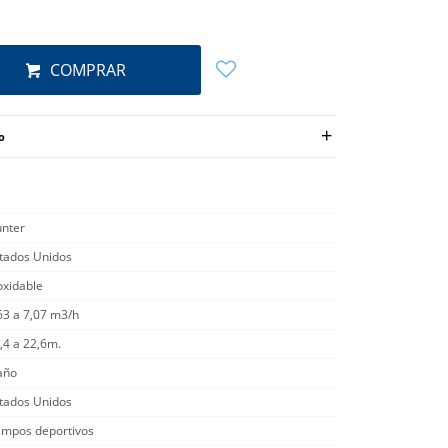
COMPRAR
o
nter
tados Unidos
oxidable
63 a 7,07 m3/h
,4 a 22,6m.
año
tados Unidos
mpos deportivos