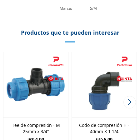
Marca
S/M
Productos que te pueden interesar
Tee de compresión - M
Codo de compresión H -
25mm x 3/4"
40mm X 1 1/4
4,00
5,00
USD
USD