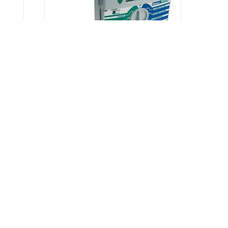
s)
Programador PCC
489,00
USD