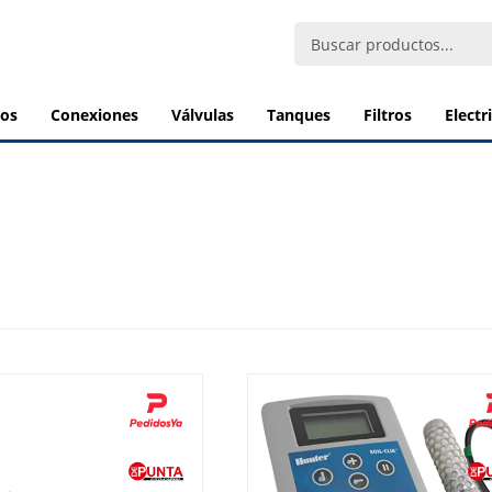
bos
conexiones
válvulas
tanques
filtros
elect