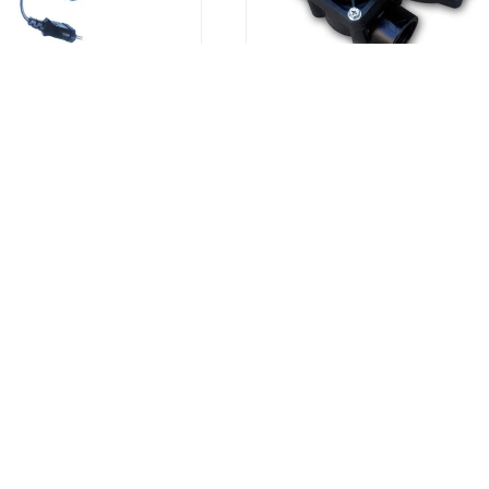
rmador Hunter 24 volt.
Programador Node (4 zona
60,00
319,00
USD
USD