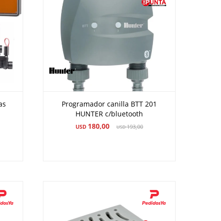
as
Programador canilla BTT 201
HUNTER c/bluetooth
180,00
USD
193,00
USD