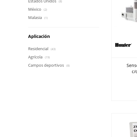
Estados Unidos
(8)
México
(2)
Malasia
(1)
Aplicación
Residencial
(43)
Agrícola
(19)
Senso
Campos deportivos
(8)
c/