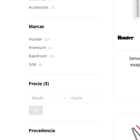
Accesorios
(7)
Marcas
Hunter
(27)
Premium
(1)
RainPoint
(19)
Senso
S/M
evap
(2)
Precio
($)
OK
Procedencia