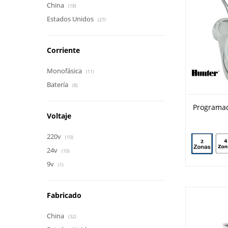
China
(18)
Estados Unidos
(27)
Corriente
Monofásica
(11)
Batería
(8)
Programad
Voltaje
220v
(10)
24v
(10)
9v
(1)
Fabricado
China
(32)