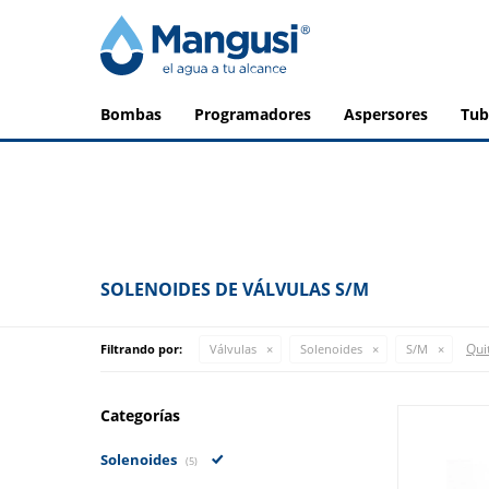
bombas
programadores
aspersores
tu
SOLENOIDES DE VÁLVULAS S/M
Quit
Filtrando por:
Válvulas
Solenoides
S/M
Categorías
Solenoides
(5)