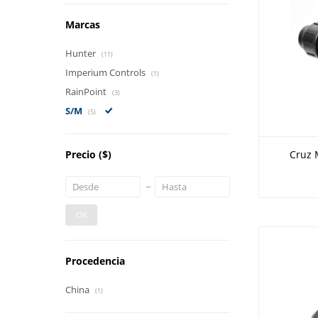
Marcas
Hunter
(11)
Imperium Controls
(1)
RainPoint
(3)
S/M
(5)
Precio
($)
Cruz 
OK
Procedencia
China
(1)