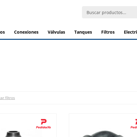
bos
conexiones
válvulas
tanques
filtros
elect
ar filtros