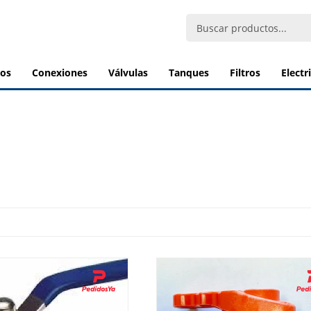
bos
conexiones
válvulas
tanques
filtros
elect