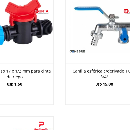
aso 17 x 1/2 mm para cinta
Canilla esférica c/derivado 1/
de riego
3/4"
1,50
15,00
USD
USD