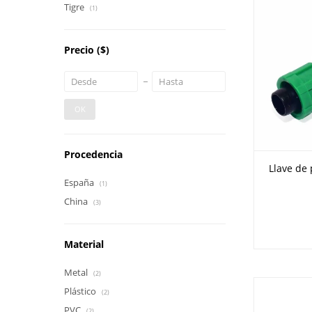
Tigre
(1)
Precio
($)
OK
Procedencia
Llave de
España
(1)
China
(3)
Material
Metal
(2)
Plástico
(2)
PVC
(2)