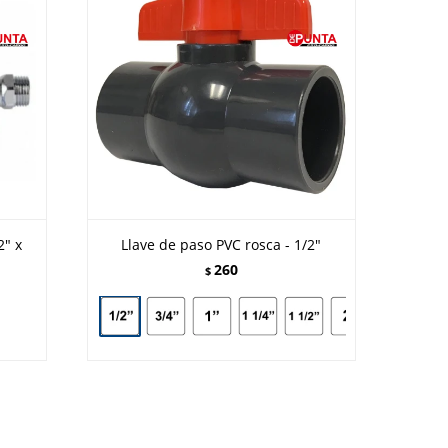
2" x
Llave de paso PVC rosca - 1/2"
260
$