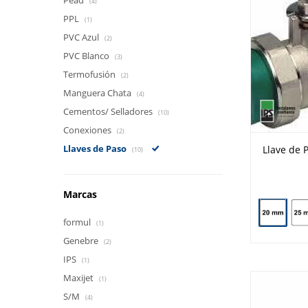
Pead
(4)
PPL
(1)
PVC Azul
(2)
PVC Blanco
(3)
Termofusión
(2)
Manguera Chata
(4)
Cementos/ Selladores
(10)
Conexiones
(2)
Llaves de Paso
Llave de 
(10)
Marcas
formul
(1)
Genebre
(2)
IPS
(1)
Maxijet
(1)
S/M
(4)